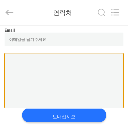
품
질
압
연락처
축
공
기
를
집
넣
Email
은
기
름
펌
제
프
협
력
품
업
체.
Copyright
©
2015
비
-
2023
pneumaticoilpumps.com.
디
All
Rights
Reserved.
오
보내십시오
회