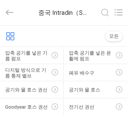
supplier.
Copyright
©
중국 Intradin（Shanghai）Machinery Co Ltd 회사 뉴스
2015
-
2026
Intradin（Shanghai）
집
Machinery
Co
모든
Ltd.
All
Rights
제
Reserved.
압축 공기를 넣은 기
압축 공기를 넣은 윤
름 펌프
활제 펌프
품
디지털 방식으로 기
폐유 배수구
름 통제 벨브
비
공기와 물 호스 권선
공기와 물 호스
디
오
Goodyear 호스 권선
전기선 권선
회