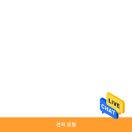
사
소
개
공
장
견
학
품
질
견적 요청