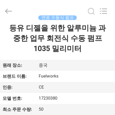
supplier.
Copyright
©
2015
-
연료 수동식 펌프
2026
Intradin（Shanghai）
등유 디젤을 위한 알루미늄 과
집
Machinery
Co
Ltd.
중한 업무 회전식 수동 펌프
All
Rights
제
Reserved.
1035 밀리미터
품
원래 장소:
중국
비
Fuelworks
브랜드 이름:
디
CE
인증:
오
17230380
모델 번호:
50
최소 주문 수량:
회