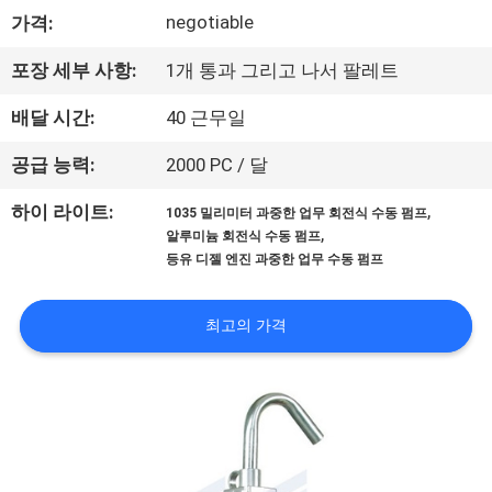
negotiable
가격:
사
소
포장 세부 사항:
1개 통과 그리고 나서 팔레트
개
배달 시간:
40 근무일
공급 능력:
2000 PC / 달
공
,
하이 라이트:
1035 밀리미터 과중한 업무 회전식 수동 펌프
장
,
알루미늄 회전식 수동 펌프
등유 디젤 엔진 과중한 업무 수동 펌프
견
학
최고의 가격
품
질