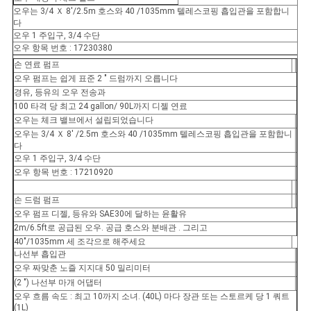
회
오우는 3/4 Ｘ 8'/2.5m 호스와 40 /1035mm 텔레스코핑 흡입관을 포함합니
다
를
오우 1 주입구, 3/4 수단
오우 항목 번호 : 17230380
요
손 연료 펌프
오우 펌프는 쉽게 표준 2 " 드럼까지 오릅니다
청
경유, 등유의 오우 전송과
100 타격 당 최고 24 gallon/ 90L까지 디젤 연료
하
오우는 체크 밸브에서 설립되었습니다
오우는 3/4 Ｘ 8' /2.5m 호스와 40 /1035mm 텔레스코핑 흡입관을 포함합니
다
다
오우 1 주입구, 3/4 수단
오우 항목 번호 : 17210920
사
손 드럼 펌프
이
오우 펌프 디젤, 등유와 SAE30에 달하는 윤활유
2m/6.5ft로 공급된 오우. 공급 호스와 분배관 . 그리고
트
40"/1035mm 세 조각으로 해주세요
나선부 흡입관
맵
오우 짜맞춘 노즐 지지대 50 밀리미터
(2 ") 나선부 마개 어댑터
오우 흐름 속도 : 최고 10까지 소녀. (40L) 마다 장관 또는 스토르케 당 1 쿼트
(1L)