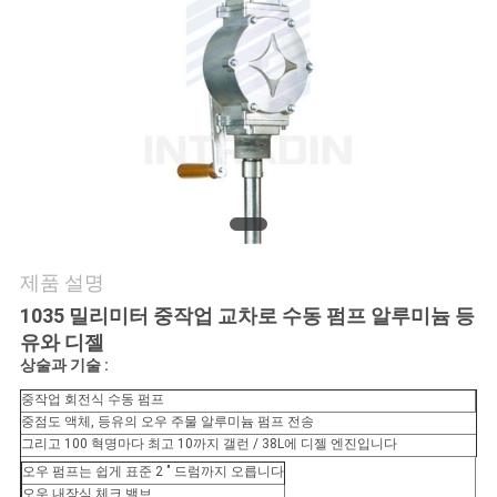
관
리
문
의
하
기
제품 설명
1035 밀리미터 중작업 교차로 수동 펌프 알루미늄 등
소
유와 디젤
상술과 기술 :
식
중작업 회전식 수동 펌프
중점도 액체, 등유의 오우 주물 알루미늄 펌프 전송
그리고 100 혁명마다 최고 10까지 갤런 / 38L에 디젤 엔진입니다
조
오우 펌프는 쉽게 표준 2 " 드럼까지 오릅니다
오우 내장식 체크 밸브