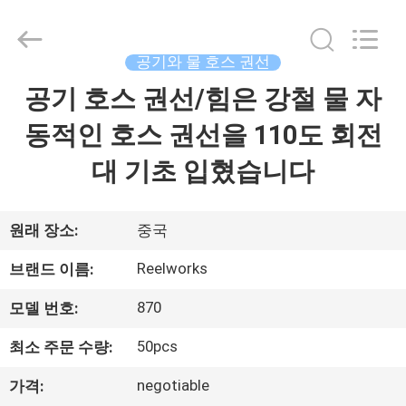
supplier.
Copyright
©
2015
-
공기와 물 호스 권선
2026
Intradin（Shanghai）
공기 호스 권선/힘은 강철 물 자
집
Machinery
Co
Ltd.
동적인 호스 권선을 110도 회전
All
Rights
제
Reserved.
대 기초 입혔습니다
품
원래 장소:
중국
비
Reelworks
브랜드 이름:
디
870
모델 번호:
오
50pcs
최소 주문 수량:
negotiable
가격:
회