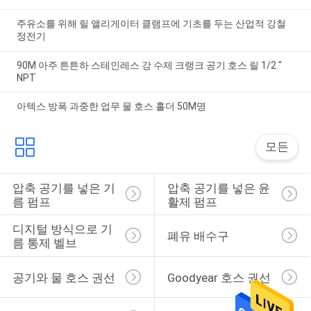
주유소를 위해 릴 앨리게이터 클램프에 기초를 두는 산업적 강철
정전기
90M 아주 튼튼하 스테인레스 강 수제 크랭크 공기 호스 릴 1/2 "
NPT
아텍스 방폭 과중한 업무 물 호스 홀더 50M명
모든
압축 공기를 넣은 기
압축 공기를 넣은 윤
름 펌프
활제 펌프
디지털 방식으로 기
폐유 배수구
름 통제 벨브
공기와 물 호스 권선
Goodyear 호스 권선