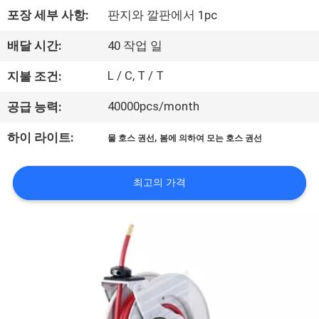
포장 세부 사항:
판지와 깔판에서 1pc
사
소
배달 시간:
40 작업 일
개
L / C, T / T
지불 조건:
40000pcs/month
공급 능력:
공
,
하이 라이트:
물 호스 권선
봄에 의하여 모는 호스 권선
장
견
최고의 가격
학
품
질