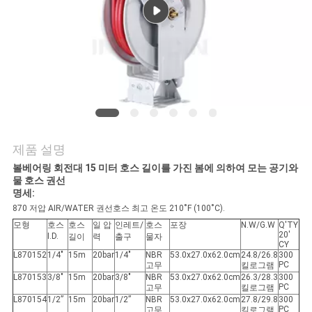
관
리
문
의
하
제품 설명
기
볼베어링 회전대 15 미터 호스 길이를 가진 봄에 의하여 모는 공기와
물 호스 권선
명세:
소
870 저압 AIR/WATER 권선
호스 최고 온도 210˚F (100˚C).
모형
호스
호스
일 압
인레트/
호스
포장
N.W/G.W
Q'TY
식
20'
I.D.
길이
력
출구
물자
CY
L870152
1/4"
15m
20bar
1/4"
NBR
53.0x27.0x62.0cm
24.8/26.8
300
PC
고무
킬로그램
L870153
3/8"
15m
20bar
3/8"
NBR
53.0x27.0x62.0cm
26.3/28.3
300
조
PC
고무
킬로그램
L870154
1/2”
15m
20bar
1/2”
NBR
53.0x27.0x62.0cm
27.8/29.8
300
PC
고무
킬로그램