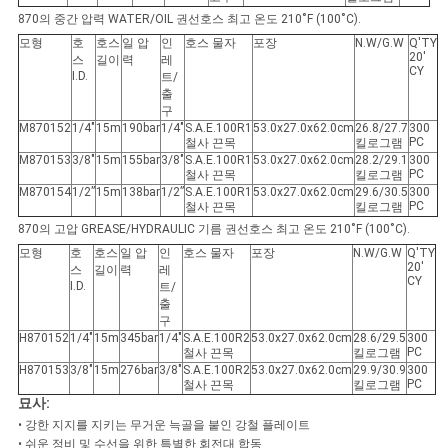
회
870의 중간 압력 WATER/OIL 권선
호스 최고 온도 210˚F (100˚C).
를
모형
호
호스
일 압
인
호스 물자
포장
N.W/G.W
Q'TY
20'
스
길이
력
레
CY
요
I.D.
트/
출
구
청
M870152
1/4"
15m
190bar
1/4"
S.A.E.100R1
53.0x27.0x62.0cm
26.8/27.7
300
PC
철사 끈목
킬로그램
하
M870153
3/8"
15m
155bar
3/8"
S.A.E.100R1
53.0x27.0x62.0cm
28.2/29.1
300
PC
철사 끈목
킬로그램
M870154
1/2”
15m
138bar
1/2”
S.A.E.100R1
53.0x27.0x62.0cm
29.6/30.5
300
다
PC
철사 끈목
킬로그램
870의 고압 GREASE/HYDRAULIC 기름 권선
호스 최고 온도 210˚F (100˚C).
모형
호
호스
일 압
인
호스 물자
포장
N.W/G.W
Q'TY
사
20'
스
길이
력
레
CY
I.D.
트/
이
출
구
H870152
1/4"
15m
345bar
1/4"
S.A.E.100R2
53.0x27.0x62.0cm
28.6/29.5
300
트
PC
철사 끈목
킬로그램
H870153
3/8"
15m
276bar
3/8"
S.A.E.100R2
53.0x27.0x62.0cm
29.9/30.9
300
맵
PC
철사 끈목
킬로그램
묘사:
• 강한 지지를 지키는 무거운 늑골을 붙인 강철 플레이트
• 쉬운 정비 및 수선을 위한 특별한 회전대 합동