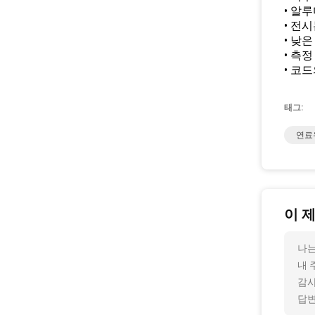
• 알
• 전
• 낮
• 측
• 코드
태그:
연료
이 
나는
내 
감사
답변