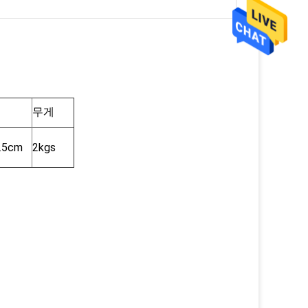
무게
5.5cm
2kgs