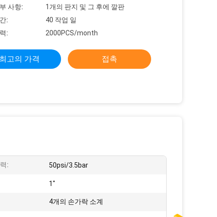
부 사항:
1개의 판지 및 그 후에 깔판
간:
40 작업 일
력:
2000PCS/month
최고의 가격
접촉
력:
50psi/3.5bar
:
1"
4개의 손가락 소계