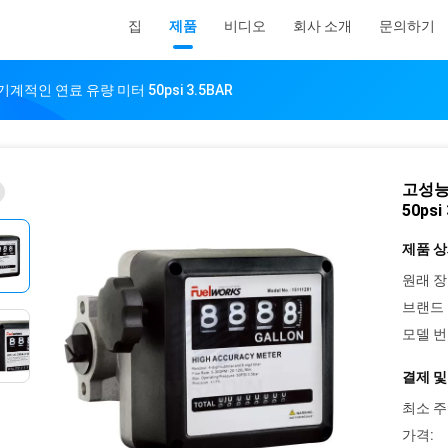
집
제품
비디오
회사 소개
문의하기
계적인 연료 유량 미터 50psi 3.5BAR
고성능
50psi
제품 상
원래 장
브랜드 
모델 번
결제 및
최소 주
가격: