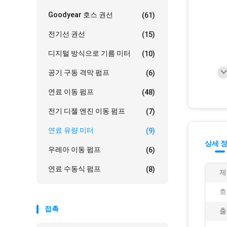
Goodyear 호스 권선
(61)
전기선 권선
(15)
디지털 방식으로 기름 미터
(10)
공기 구동 격막 펌프
(6)
연료 이동 펌프
(48)
전기 디젤 엔진 이동 펌프
(7)
연료 유량 미터
(9)
상세 
우레아 이동 펌프
(6)
연료 수동식 펌프
(8)
제
흐
접촉
출