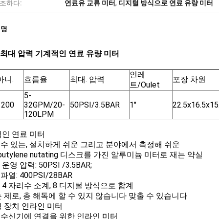
조하다:
연료유 교류 미터
,
디지털 방식으로 연료 유량 미터
설명
si 최대 압력 기계적인 연료 유량 미터
인레
아니.
흐름율
최대. 압력
포장 차원
트/Oulet
5-
1200
32GPM/20-
50PSI/3.5BAR
1"
22.5x16.5x1
120LPM
인 연료 미터
을 수 있는, 설치하게 쉬운 그리고 분야에서 측정해 쉬운
lybutylene nutating 디스크를 가진 알루미늄 미터로 재는 약실
 운영 압력: 50PSI /3.5BAR;
 파열: 400PSI/28BAR
: 4 자리수 소계, 8 디지털 방식으로 합계
 제로, 총 해독에 할 수 있지 않습니다 맞출 수 있습니다
 장치 인라인 미터
부 수신기에 연결을 위한 인라인 미터