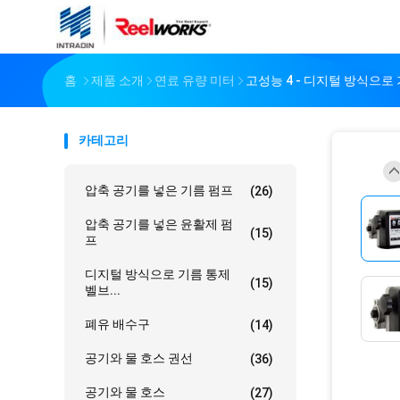
홈
제품 소개
연료 유량 미터
고성능 4 - 디지털 방식으로 기
카테고리
압축 공기를 넣은 기름 펌프
(26)
압축 공기를 넣은 윤활제 펌
(15)
프
디지털 방식으로 기름 통제
(15)
벨브...
폐유 배수구
(14)
공기와 물 호스 권선
(36)
공기와 물 호스
(27)