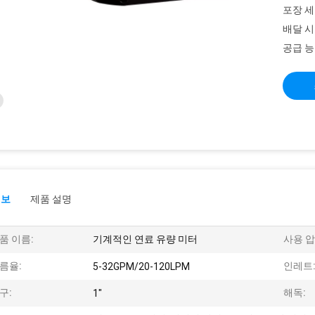
포장 세
배달 시
공급 능
정보
제품 설명
품 이름:
기계적인 연료 유량 미터
사용 압
름율:
인레트
5-32GPM/20-120LPM
구:
해독:
1"