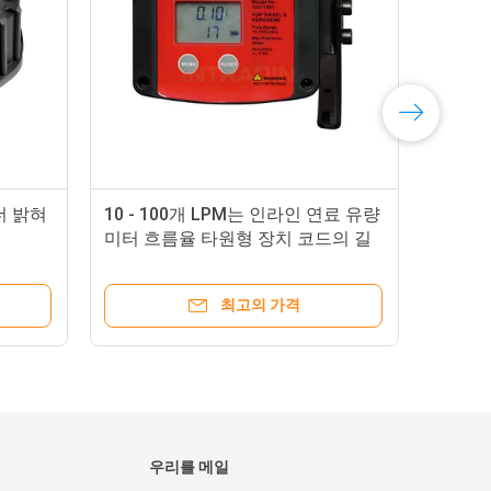
더 밝혀
10 - 100개 LPM는 인라인 연료 유량
3 
미터 흐름율 타원형 장치 코드의 길
식으
이 15 미터를 가진
엔진
최고의 가격
우리를 메일