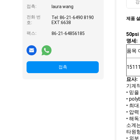
강
접촉:
laura wang
전화 번
Tel: 86-21-6490 8190
제품 
호:
EXT:6638
팩스:
86-21-64856185
50p
명세:
품목 
1511
접촉
묘사:
기계적
• 믿
• po
• 최대.
• 압력
• 해독
소계는
타원형
• 외