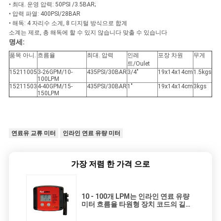
회
• 최대. 운영 압력: 50PSI /3.5BAR;
• 압력 파열: 400PSI/28BAR
를
• 해독: 4 자리수 소계, 8 디지털 방식으로 합계
소계는 제로, 총 해독에 할 수 있지 않습니다 맞출 수 있습니다
요
명세:
품목 아니.
흐름율
최대. 압력
인레
포장 차원
무게
청
트/Oulet
15211005
3-26GPM/10-
435PSI/30BAR
3/4"
19x14x14cm
1.5kgs
하
100LPM
15211503
4-40GPM/15-
435PSI/30BAR
1"
19x14x14cm
3kgs
150LPM
다
사
연료유 교류 미터
인라인 연료 유량 미터
이
가장 저렴 한 가격 으로
트
맵
10 - 100개 LPM는 인라인 연료 유량
미터 흐름율 타원형 장치 코드의 길이
15 미터를 가진