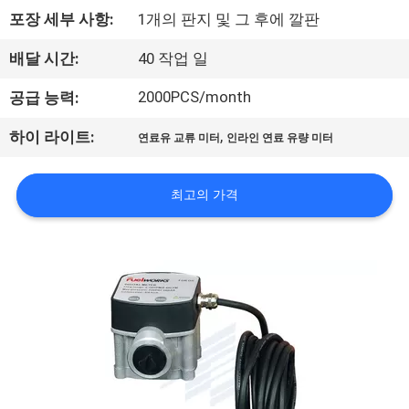
포장 세부 사항:
1개의 판지 및 그 후에 깔판
사
소
배달 시간:
40 작업 일
개
2000PCS/month
공급 능력:
,
하이 라이트:
연료유 교류 미터
인라인 연료 유량 미터
공
장
최고의 가격
견
학
품
질