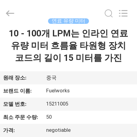
supplier.
Copyright
©
2015
-
연료 유량 미터
2026
Intradin（Shanghai）
10 - 100개 LPM는 인라인 연료
집
Machinery
Co
Ltd.
유량 미터 흐름율 타원형 장치
All
Rights
제
Reserved.
코드의 길이 15 미터를 가진
품
원래 장소:
중국
비
Fuelworks
브랜드 이름:
디
15211005
모델 번호:
오
50
최소 주문 수량:
negotiable
가격:
회