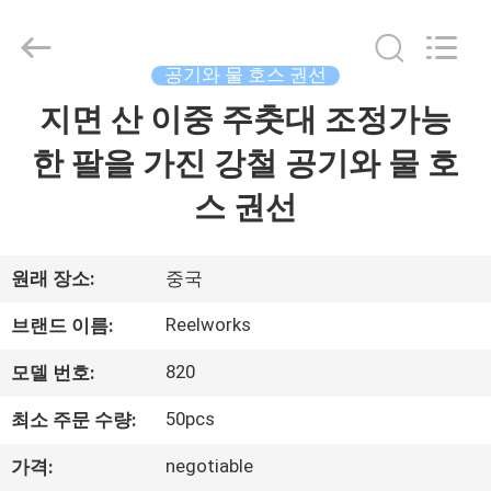
supplier.
Copyright
©
2015
-
공기와 물 호스 권선
2026
Intradin（Shanghai）
지면 산 이중 주춧대 조정가능
집
Machinery
Co
Ltd.
한 팔을 가진 강철 공기와 물 호
All
Rights
제
Reserved.
스 권선
품
원래 장소:
중국
비
Reelworks
브랜드 이름:
디
820
모델 번호:
오
50pcs
최소 주문 수량:
negotiable
가격:
회