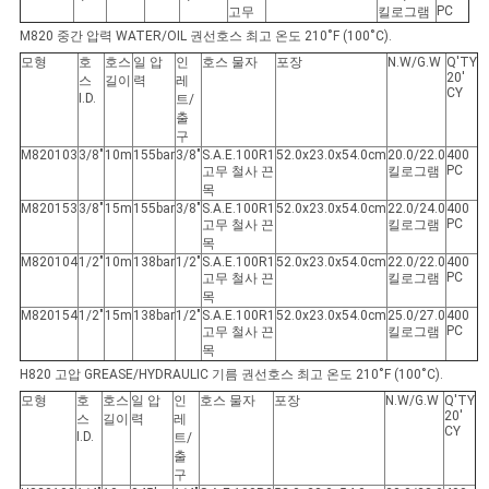
회
PC
고무
킬로그램
M820 중간 압력 WATER/OIL 권선
호스 최고 온도 210˚F (100˚C).
를
모형
호
호스
일 압
인
호스 물자
포장
N.W/G.W
Q'TY
20'
요
스
길이
력
레
CY
I.D.
트/
출
청
구
M820103
3/8"
10m
155bar
3/8"
S.A.E.100R1
52.0x23.0x54.0cm
20.0/22.0
400
하
PC
고무 철사 끈
킬로그램
목
M820153
3/8"
15m
155bar
3/8"
S.A.E.100R1
52.0x23.0x54.0cm
22.0/24.0
400
다
PC
고무 철사 끈
킬로그램
목
M820104
1/2"
10m
138bar
1/2"
S.A.E.100R1
52.0x23.0x54.0cm
22.0/22.0
400
PC
고무 철사 끈
킬로그램
사
목
M820154
1/2"
15m
138bar
1/2"
S.A.E.100R1
52.0x23.0x54.0cm
25.0/27.0
400
이
PC
고무 철사 끈
킬로그램
목
트
H820 고압 GREASE/HYDRAULIC 기름 권선
호스 최고 온도 210˚F (100˚C).
모형
호
호스
일 압
인
호스 물자
포장
N.W/G.W
Q'TY
20'
맵
스
길이
력
레
CY
I.D.
트/
출
구