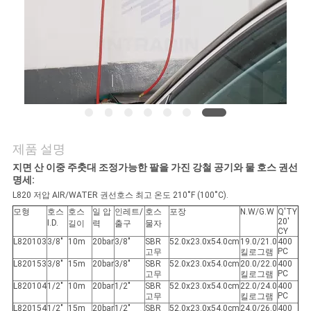
관
리
문
의
하
제품 설명
기
지면 산 이중 주춧대 조정가능한 팔을 가진 강철 공기와 물 호스 권선
명세:
L820 저압 AIR/WATER 권선
호스 최고 온도 210˚F (100˚C).
소
모형
호스
호스
일 압
인레트/
호스
포장
N.W/G.W
Q'TY
20'
I.D.
길이
력
출구
물자
식
CY
L820103
3/8"
10m
20bar
3/8"
SBR
52.0x23.0x54.0cm
19.0/21.0
400
PC
고무
킬로그램
L820153
3/8"
15m
20bar
3/8"
SBR
52.0x23.0x54.0cm
20.0/22.0
400
PC
고무
킬로그램
조
L820104
1/2"
10m
20bar
1/2"
SBR
52.0x23.0x54.0cm
22.0/24.0
400
PC
고무
킬로그램
L820154
1/2"
15m
20bar
1/2"
SBR
52.0x23.0x54.0cm
24.0/26.0
400