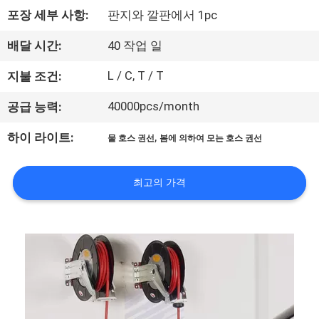
포장 세부 사항:
판지와 깔판에서 1pc
사
소
배달 시간:
40 작업 일
개
L / C, T / T
지불 조건:
40000pcs/month
공급 능력:
공
,
하이 라이트:
물 호스 권선
봄에 의하여 모는 호스 권선
장
견
최고의 가격
학
품
질